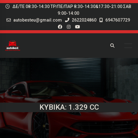
ΔΕ/ΤΕ 08:30-14:30 ΤΡ/ΠΕ/ΠΑΡ 8:30-14:30&17:30-21:00 ΣΑΒ
9:00-14:00
autobesteu@gmail.com
2622024860
6947607729
ΚΥΒΙΚΆ: 1.329 CC