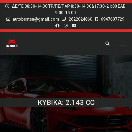
ΔΕ/ΤΕ 08:30-14:30 ΤΡ/ΠΕ/ΠΑΡ 8:30-14:30&17:30-21:00 ΣΑΒ
9:00-14:00
autobesteu@gmail.com
2622024860
6947607729
ΚΥΒΙΚΆ: 2.143 CC