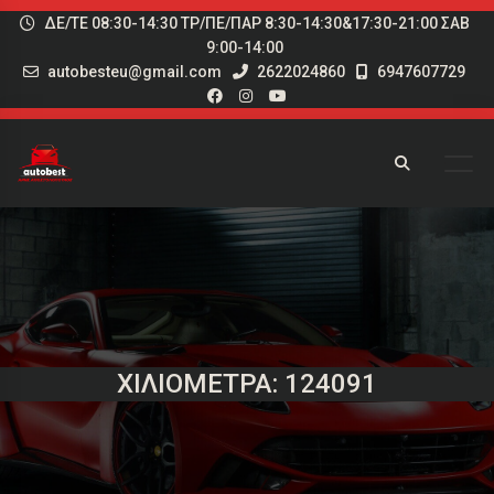
ΔΕ/ΤΕ 08:30-14:30 ΤΡ/ΠΕ/ΠΑΡ 8:30-14:30&17:30-21:00 ΣΑΒ
9:00-14:00
autobesteu@gmail.com
2622024860
6947607729
ΧΙΛΙΌΜΕΤΡΑ: 124091