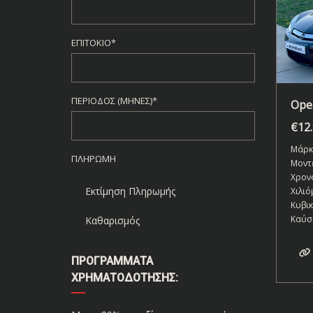
ΕΠΙΤΌΚΙΟ*
ΠΕΡΊΟΔΟΣ (ΜΉΝΕΣ)*
Ope
€
12
Μάρκ
ΠΛΗΡΩΜΉ
Μοντ
Χρον
Εκτίμηση Πληρωμής
Χιλιό
Κυβι
Καύσ
Καθαρισμός
ΠΡΟΓΡΆΜΜΑΤΑ
ΧΡΗΜΑΤΟΔΌΤΗΣΗΣ: