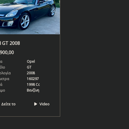
l GT 2008
.900,00
α
Opel
έλο
GT
ολογία
2008
μετρα
160297
κά
1998 Cc
ιμο
Βενζίνη
Δείτε το
Video