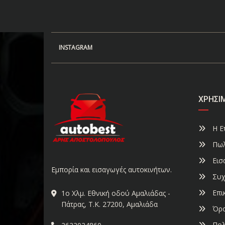
INSTAGRAM
ΧΡΉΣΙ
Η Ετ
Πωλ
Εισ
Εμπορία και εισαγωγές αυτοκινήτων.
Συχ
Επι
1ο Χλμ. Εθνική οδού Αμαλιάδας -
Πάτρας, Τ.Κ. 27200, Αμαλιάδα
Όρο
Πολ