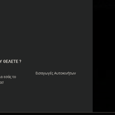
Υ ΘΕΛΕΤΕ ?
Εισαγωγές Αυτοκινήτων
α εσάς το
ε!