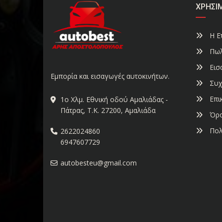
ΧΡΉΣΙ
Η Ετ
Πωλ
Εισ
Εμπορία και εισαγωγές αυτοκινήτων.
Συχ
Επι
1ο Χλμ. Εθνική οδού Αμαλιάδας -
Πάτρας, Τ.Κ. 27200, Αμαλιάδα
Όρο
Πολ
2622024860
6947607729
autobesteu@gmail.com