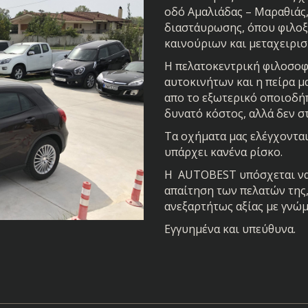
οδό Αμαλιάδας – Μαραθιάς,
διαστάυρωσης, όπου φιλοξ
καινούριων και μεταχειρι
Η πελατοκεντρική φιλοσοφί
αυτοκινήτων και η πείρα μ
απο το εξωτερικό οποιοδήπ
δυνατό κόστος, αλλά δεν στ
Τα οχήματα μας ελέγχονται
υπάρχει κανένα ρίσκο.
Η AUTOBEST υπόσχεται να 
απαίτηση των πελατών της
ανεξαρτήτως αξίας με γνώμ
Εγγυημένα και υπεύθυνα.