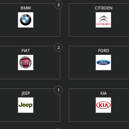
3
BMW
CITROEN
2
FIAT
FORD
1
JEEP
KIA