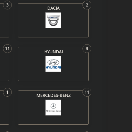
3
2
DACIA
11
3
HYUNDAI
1
11
MERCEDES-BENZ