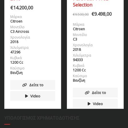
Selection
€
14.200,00
€
9.498,00
€
9.500,00
Μάρκα
Citroen
Μάρκα
Μοντέλο
Citroen
C3 Aircross
Μοντέλο
Χρονολογία
C3
2018
Χρονολογία
Χιλιόμετρα
2018
47296
Χιλιόμετρα
Κυβικά
94333
1200 Cc
Κυβικά
Καύσιμο
1200 Cc
Βενζίνη
Καύσιμο
Βενζίνη
Δείτε το
Δείτε το
Video
Video
ΥΠΟΛΟΓΙΣΜΌΣ ΧΡΗΜΑΤΟΔΌΤΗΣΗΣ