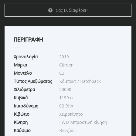
Σας Ενδιαφέρει?
ΠΕΡΙΓΡΑΦΗ
Χρονολογία
2019
Μάρκα
Citroen
Μοντέλο
C3
Τύπος Αμαξώματος
Κόμπακτ / Hatchback
Χιλιόμετρα
50000
Κυβικά
1199 cc
Ιπποδύναμη
82 Bhp
Κιβώτιο
Χειροκίνητο
Κίνηση
FWD Μπροστινή κίνηση
Καύσιμο
Βενζίνη