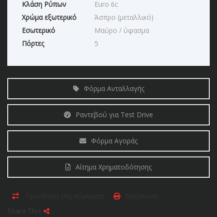
Κλάση Ρύπων
Euro 6c
Χρώμα εξωτερικό
Άσπρο (μεταλλικό)
Εσωτερικό
Μαύρο / ύφασμα
Πόρτες
5
Φόρμα Ανταλλαγής
Ραντεβού για Test Drive
Φόρμα Αγοράς
Αίτημα Χρηματοδότησης
Προσθήκη στη σύγκριση
Εκτύπωση
Share This