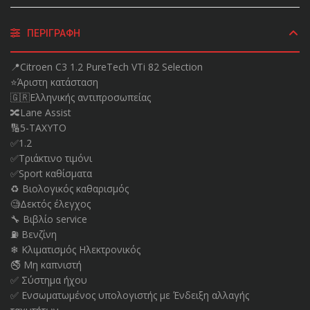
ΠΕΡΙΓΡΑΦΉ
📍Citroen C3 1.2 PureTech VTi 82 Selection
⭐️Άριστη κατάσταση
🇬🇷Ελληνικής αντιπροσωπείας
🔀Lane Assist
🔢5-ΤΑΧΥΤΟ
✅1.2
✅Tριάκτινο τιμόνι
✅Sport καθίσματα
♻️ Βιολογικός καθαρισμός
🧐Δεκτός έλεγχος
🔧 Βιβλίο service
⛽ Βενζίνη
❄ Κλιματισμός Ηλεκτρονικός
🚭 Μη καπνιστή
✅ Σύστημα ήχου
✅ Ενσωματωμένος υπολογιστής με Ένδειξη αλλαγής