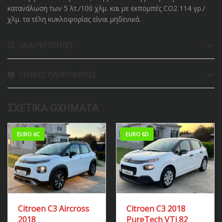
κατανάλωση των 5 λτ./100 χλμ. και με εκπομπές CO2 114 γρ./
χλμ. τα τέλη κυκλοφορίας είναι μηδενικά.
ΙΔΙΑΙΤΕΡΌΤΗΤΕΣ
ΓΕΝΙΚΈΣ ΠΛΗΡΟΦΟΡΊΕΣ
ΣΧΕΤΙΚΆ ΟΧΉΜΑΤΑ
EURO 6C
EURO 6D
Citroen C3 Aircross
Citroen C3 2018
2018
PureTech VTi 82