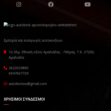
Εμπορία και εισαγωγές αυτοκινήτων.
1ο Χλμ. Εθνική οδού Αμαλιάδας - Πάτρας, Τ.Κ. 27200,
Αμαλιάδα
2622024860
6947607729
autobesteu@gmail.com
ΧΡΉΣΙΜΟΙ ΣΎΝΔΕΣΜΟΙ