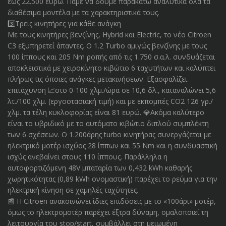
έως 22.500 ευρώ. Πάμε να δούμε παρακάτω αναλυτικά όλα τα
διαθέσιμα μοντέλα με τα χαρακτηριστικά τους.
3️⃣Τρεις κινητήρες για κάθε ανάγκη
Με τους κινητήρες βενζίνης, Hybrid και Electric, το νέο Citroen
C3 εξυπηρετεί άπαντες. Ο 1.2 Turbo αμιγώς βενζίνης με τους
100 ίππους και 205 Nm ροπής από τις 1.750 σ.α.λ. συνδυάζεται
αποκλειστικά με χειροκίνητο κιβώτιο 6 ταχυτήτων και καλύπτει
πλήρως τις όποιες ανάγκες μετακινήσεων. Εξασφαλίζει
επιτάχυνση 📈στο 0-100 χλμ./ώρα σε 10,6 δλ., καταναλώνει 5,6
λτ./100 χλμ. (εργοστασιακή τιμή) και με εκπομπές CO2 126 γρ./
χλμ. τα τέλη κυκλοφορίας είναι 81 ευρώ. 💎Ακόμα καλύτερο
είναι το υβριδικό με το αυτόματο κιβώτιο διπλού συμπλέκτη
των 6 σχέσεων. Ο 1.200άρης turbo κινητήρας συνεργάζεται με
ηλεκτρικό μοτέρ ισχύος 28 ίππων και 55 Nm και η συνδυαστική
ισχύς ανεβαίνει στους 110 ίππους. Παράλληλα η
αυτοφορτιζόμενη 48V μπαταρία των 0,432 kWh καθαρής
χωρητικότητας (0,89 kWh ονομαστική) παρέχει το ρεύμα για την
ηλεκτρική κίνηση σε χαμηλές ταχύτητες.
📰 Η Citroen ανακοινώνει ίδιες επιδόσεις με το «100άρι» μοτέρ,
όμως το ηλεκτρομοτέρ παρέχει έξτρα δύναμη, ομαλοποιεί τη
λειτουργία του stop/start, συμβάλλει στη μειωμένη