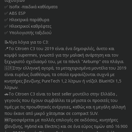
ταχυτήτων
✅ Isofix -παιδικά καθίσματα
✅ ABS ESP
✅ Ηλεκτρικά παράθυρα
✅ Ηλεκτρικοί καθρέφτες
✅ Υπολογιστής ταξιδιού
📝Λίγα λόγια για το C3:
📍Το Citroën C3 του 2019 είναι ένα δημοφιλές, άνετο και
κομψό supermini, γνωστό για την μαλακή ανάρτηση και τον
ξεχωριστό σχεδιασμό του, με τα πάνελ "Airbump" στα πλάγια.
🇬🇷Στην ελληνική αγορά, τα μεταχειρισμένα μοντέλα του 2019
είναι ευρέως διαθέσιμα, τα οποία εμφανίζονται συχνά με
κινητήρες βενζίνης PureTech 1,2 λίτρων ή ντίζελ BlueHDi 1,5
λίτρων.
🚗Το Citroen C3 είναι το best seller μοντέλο στην Ελλάδα ,
γεγονός που έχουν συμβάλλει τα μέγιστα οι προσιτές του
τιμές με τις προωθητικές ενέργειες, καθώς και η μεγάλη αλλαγή
που έκανε από μικρό χάτσμπακ σε compact SUV.
🆕Προσφέρεται με πολλές επιλογές σε εκδόσεις, κινητήρες
(βενζίνης, Hybrid και Electric) και σε ένα εύρος τιμών από 16.900