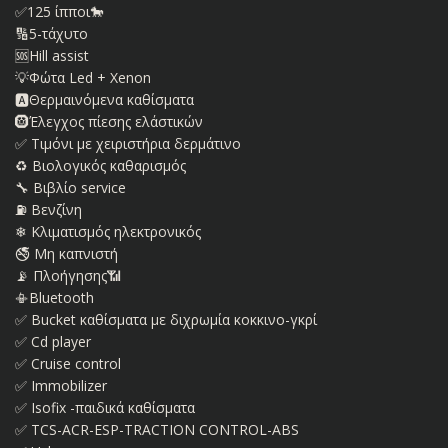
✅125 ίπποι🐎
🔢5-τάχυτο
🆘Hill assist
💡Φώτα Led + Xenon
🅰️Θερμαινόμενα καθίσματα
🛞Έλεγχος πίεσης ελάστικών
✅ Τιμόνι με χειριστήρια δερμάτινο
♻️ Βιολογικός καθαρισμός
🔧 Βιβλίο service
⛽ Βενζίνη
❄ Κλιματισμός ηλεκτρονικός
🚭 Μη καπνιστή
📡 Πλοήγησης📶
📳Bluetooth
✅ Bucket καθίσματα με διχρωμία κοκκινο-γκρί
✅ Cd player
✅ Cruise control
✅ Immobilizer
✅ Isofix -παιδικά καθίσματα
✅ TCS-ACR-ESP-TRACTION CONTROL-ABS