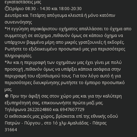
εγκαταστάσεις μας
⏱️Ωράριο 08:30 - 14:30 και 18:00-20:30
Δευτέρα και Τετάρτη απόγευμα κλειστά ή μόνο κατόπιν
συνεννόησης
*Η εγγύηση ατρακάριστου οχήματος απαλλάσσει το όχημα απο
συμμετοχή σε ατύχημα ,πιθανόν όμως σε κάποιο όχημα να
υπάρχουν βαμμένα μέρη απο μικρές γρατζουνιές ή εκδορές.
Ρωτήστε το εξιδεικευμένο προσωπικό μας για περισσότερες
πληροφορίες.
*Άν και η περιγραφή των οχημάτων μας έχει γίνει με πολύ
προσοχή ,πιθανόν όμως να υπάρξει κάποια ασάφεια στην
περιγραφή του εξοπλισμού τους. Για τον λόγο αυτό ή για
περισσότερες διευκρίνησης ρωτήστε το έμπειρο προσωπικό
μας.
🔘 Πριν την άφιξή σας στον χώρο μας και για την καλύτερη
εξυπηρέτησή σας, επικοινωνήστε πρώτα μαζί μας.
Τηλέφωνα 2622024860 και 6947607729
Ο εκθεσιακός μας χώρος, βρίσκεται επί της εθνικής οδού
Πατρών - Πύργου , στο 1ό χλμ Αμαλιάδας - Πάτρας
31664