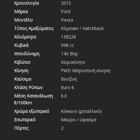
Χρονολογία
2015
Μάρκα
Ford
Μοντέλο
Fiesta
Τύπος Αμαξώματος
Κόμπακτ / Hatchback
Χιλιόμετρα
138228
Κυβικά
998 cc
Ιπποδύναμη
140 Bhp
Κιβώτιο
Χειροκίνητο
Κίνηση
FWD Μπροστινή κίνηση
Καύσιμο
Βενζίνη
Κλάση Ρύπων
Euro 6
Μέση Κατανάλωση
6.0
lt/100km
Χρώμα εξωτερικό
Κόκκινο (μεταλλικό)
Εσωτερικό
Μαύρο / ύφασμα
Πόρτες
2