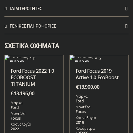
ΙΔΙΑΙΤΕΡΌΤΗΤΕΣ
ΓΕΝΙΚΈΣ ΠΛΗΡΟΦΟΡΊΕΣ
ΣΧΕΤΙΚΆ ΟΧΉΜΑΤΑ
EURO 6D
EURO 6C
Ford Focus 2019
Ford Connect 2020
Active 1.0 EcoBoost
L2H1 Businnes
€
13.900,00
€
15.800,00
Μάρκα
Μάρκα
Ford
Ford
Μοντέλο
Μοντέλο
Focus
Connect
Χρονολογία
Χρονολογία
2019
2020
Χιλιόμετρα
Χιλιόμετρα