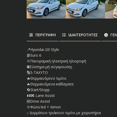
ΠΕΡΙΓΡΑΦΉ
ΙΔΙΑΙΤΕΡΌΤΗΤΕΣ
ΓΕΝ
📍Hyundai i20 Style
📗Euro 6
💠Πανοραμική ηλεκτρική ηλιοροφή
⛔️Σύστημα μή σύγκρουσης
🔢5-ΤΑΧΥΤΟ
🔥Θερμαινόμενο τιμόνι
🔥Θερμαινόμενα καθίσματα
🔄Start/Stopp
⬆️⬇️🔀 Lane Assist
🆘Drive Assist
💠Φώτα led + Χenon
✅Δερμάτινο τριάκτινο τιμόνι με χειριστήρια