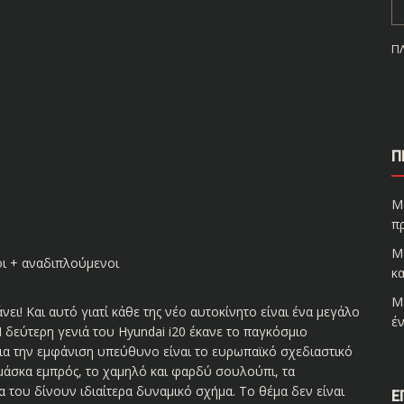
Π
Π
Μ
π
Μ
οι + αναδιπλούμενοι
κα
Μ
άνει! Και αυτό γιατί κάθε της νέο αυτοκίνητο είναι ένα μεγάλο
έν
 δεύτερη γενιά του Hyundai i20 έκανε το παγκόσμιο
Για την εμφάνιση υπεύθυνο είναι το ευρωπαϊκό σχεδιαστικό
 μάσκα εμπρός, το χαμηλό και φαρδύ σουλούπι, τα
 του δίνουν ιδιαίτερα δυναμικό σχήμα. Το θέμα δεν είναι
Ε