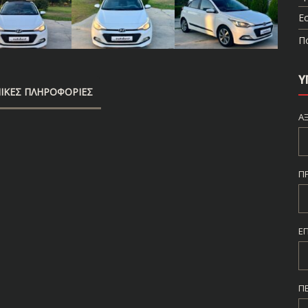
Ε
Π
Υ
ΙΚΈΣ ΠΛΗΡΟΦΟΡΊΕΣ
Α
Π
Ε
Π