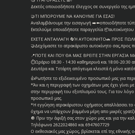
Δεκτός οποιοσδήποτε έλεγχος σε συνεργείο της εμ
🤝ΤΙ ΜΠΟΡΟΥΜΕ ΝΑ ΚΑΝΟΥΜΕ ΓΙΑ ΕΣΑΣ!
Αναλαμβάνουμε την εισαγωγή ➡️⬅️οποιοδήποτε τύπο
Εκτελούμε οποιαδήποτε παραγγελία 📦αυτοκίνητου επ
ΕΧΕΤΕ ΑΝΤΑΛΛΑΓΗ 🔄Ή ΑΥΤΟΚΙΝΗΤΟ🚗 ΠΡΟΣ ΠΩΛΗΣΗ
🤝Δεχόμαστε το ατρακάριστο αυτοκίνητο σας,προς π
📍ΠΟΤΕ ΚΑΙ ΠΟΥ ΘΑ ΜΑΣ ΒΡΕΙΤΕ ΣΤΗΝ ΕΡΓΑΣΙΑ Μ
⏱️Ωράριο 08:30 - 14:30 καθημερινά και 18:00-20:30
Δευτέρα και Τετάρτη απόγευμα κλειστά ή μόνο κατ
👍Ρωτήστε το εξιδεικευμένο προσωπικό μας για περ
*Άν και η περιγραφή των οχημάτων μας έχει γίνει 
στην περιγραφή του εξοπλισμού τους. Για τον λόγο 
προσωπικό μας.
*Η εγγύηση ατρακάριστου οχήματος απαλλάσσει το 
όχημα να υπάρχουν βαμμένα μέρη απο μικρές γρατζο
🔘 Πριν την άφιξή σας στον χώρο μας και για την κα
Τηλέφωνα 2622024860 και 6947607729
Ο εκθεσιακός μας χώρος, βρίσκεται επί της εθνικής