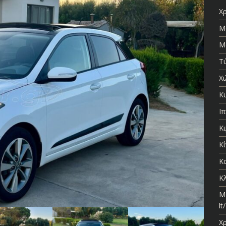
Χ
Μ
Μ
Τ
Χι
Κ
Ι
Κ
Κ
Κ
Κ
Μ
l
Χ