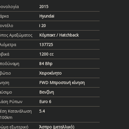
ρονολογία
2015
άρκα
Hyundai
οντέλο
i 20
ύπος Αμαξώματος
Κόμπακτ / Hatchback
λιόμετρα
137725
υβικά
1200 cc
πποδύναμη
84 Bhp
ιβώτιο
Χειροκίνητο
ίνηση
FWD Μπροστινή κίνηση
αύσιμο
Βενζίνη
λάση Ρύπων
Euro 6
έση Κατανάλωση
5.4
t/100km
ρώμα εξωτερικό
Άσπρο (μεταλλικό)