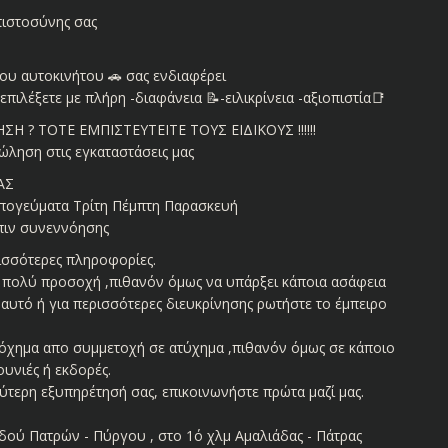
πιστοσύνης σας
υ αυτοκινήτου 🚗 σας ενδιαφέρει
ιλέξετε με πλήρη -διαφάνεια 📝-ειλικρίνεια -αξιοπιστία📑
 ? ΤΟΤΕ ΕΜΠΙΣΤΕΥΤΕΙΤΕ ΤΟΥΣ ΕΙΔΙΚΟΥΣ !!!!!!
ώληση στις εγκαταστάσεις μας
ΑΣ
 απογεύματα Τρίτη Πέμπτη Παρασκευή
όπιν συνεννόησης
ισσότερες πληροφορίες.
με πολύ προσοχή ,πιθανόν όμως να υπάρξει κάποια ασάφεια
αυτό ή για περισσότερες διευκρίνησης ρωτήστε το έμπειρο
όχημα απο συμμετοχή σε ατύχημα ,πιθανόν όμως σε κάποιο
υνιές ή εκδορές.
λύτερη εξυπηρέτησή σας, επικοινωνήστε πρώτα μαζί μας.
 οδού Πατρών - Πύργου , στο 1ό χλμ Αμαλιάδας - Πάτρας