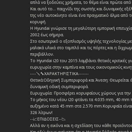
απλά να ξοδεύεις χρήματα, το θέμα είναι πρώτα από 
Και αυτό το… παιχνίδι της σωστής και δυναμικής εξέ
της νέο αυτοκίνητο είναι ένα πραγματικό άλμα από 
κορυφή.
H Hyundai γνώρισε τη μεγαλύτερη εμπορική επιτυχί
2002 έως σήμερα.
Στο εσωτερικό ο εξοπλισμός υψηλής τεχνολογίας με
μαλακά υλικά στο ταμπλό και τις πόρτες και η διχρ
περιβάλλον.
Το Hyundai i20 του 2015 λαμβάνει θετικές κριτικές 
ευρυχωρία στην καμπίνα και τους οικονομικούς κινη
----🪛🔧ΧΑΡΑΚΤΗΡΙΣΤΙΚΑ-------
Θετικά:Οδηγική Συμπεριφορά και Άνεση: Θεωρείται έν
δυναμική οδική συμπεριφορά.
Ευρυχωρία: Προσφέρει κορυφαίους χώρους για την 
Το μήκος του νέου i20 φτάνει τα 4.035 mm, 40 mm 
αυξημένο κατά 45 mm στα 2.570 mm.Κορυφαία είναι 
326 λίτρων!
--📈ΕΠΙΔΟΣΕΙΣ--📉
Αλλά αν η εικόνα και η σχεδίαση του κάθε προϊόντος 
Και εδώ όμως φαίνεται ότι η Hyundai ξόδεψε σοφά τ