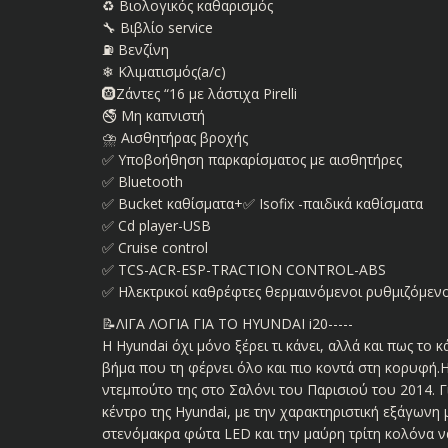
♻️ Βιολογικός καθαρισμός
🔧 Βιβλίο service
⛽ Βενζίνη
❄ Κλιματισμός(a/c)
🛞Ζάντες “16 με λάστιχα Pirelli
🚭 Μη καπνιστή
⛈ Αισθητήρας βροχής
✅ Υποβοήθηση παρκαρίσματος με αισθητήρες
✅ Bluetooth
✅ Bucket καθίσματα+✅ Isofix -παιδικά καθίσματα
✅ Cd player-USB
✅ Cruise control
✅ TCS-ACR-ESP-TRACTION CONTROL-ABS
✅ Ηλεκτρικοί καθρέφτες θερμαινόμενοι ρυθμιζόμεν
📝ΛΙΓΑ ΛΟΓΙΑ ΓΙΑ ΤΟ HYUNDAI i20-----
Η Hyundai όχι μόνο ξέρει τι κάνει, αλλά και πως το κ
βήμα που τη φέρνει όλο και πιο κοντά στη κορυφή.Η
ντεμπούτο της στο Σαλόνι του Παρισιού του 2014. 
κέντρο της Hyundai, με την χαρακτηριστική εξάγωνη
στενόμακρα φώτα LED και την μαύρη τρίτη κολόνα να