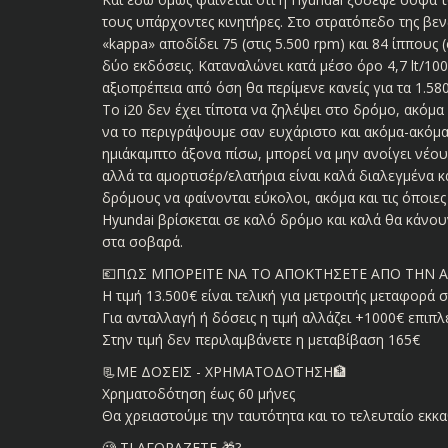
τους υπάρχοντες κινητήρες. Στο στρατόπεδο της βεν
«kappa» αποδίδει 75 (στις 5.500 rpm) και 84 ίππους (
δύο εκδόσεις. Καταναλώνει κατά μέσο όρο 4,7 lt/100
αξιοπρέπεια από όση θα περίμενε κανείς για τα 1.580
Το i20 δεν έχει τίποτα να ζηλέψει στο δρόμο, ακόμ
να το περιγράψουμε σαν ευχάριστο και ακόμα-ακόμα
ημιάκαμπτο άξονα πίσω, μπορεί να μην ανοίγει νέο
αλλά τα αμορτισέρ/ελατήρια είναι καλά διαλεγμένα 
δρόμους να φαίνονται εύκολοι, ακόμα και τις όποιες 
Hyundai βρίσκεται σε καλό δρόμο και καλά θα κάνο
στα σοβαρά.
💶ΠΩΣ ΜΠΟΡΕΙΤΕ ΝΑ ΤΟ ΑΠΟΚΤΗΣΕΤΕ ΑΠΟ ΤΗΝ 
Η τιμή 13.500€ είναι τελική για μετροιτής μεταφορά 
Για ανταλλαγή ή δόσεις η τιμή αλλάζει +1000€ επιπ
Στην τιμή δεν περιλαμβάνετε η μεταβίβαση 165€
📃ΜΕ ΔΟΣΕΙΣ - ΧΡΗΜΑΤΟΔΟΤΗΣΗ🏦
Χρηματοδότηση έως 60 μήνες
Θα χρειαστούμε την ταυτότητα και το τελευταίο εκκαθ
🧐 ΤΙ ΑΓΟΡΑΖΕΤΕ 🎁?