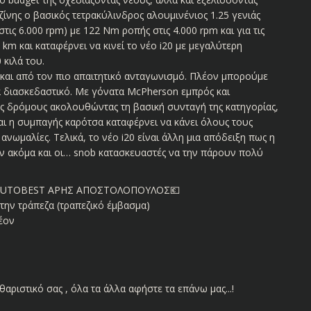
ζίνης ο βασικός τετρακύλινδρος αλουμινένιος 1.25 γενιάς
στις 6.000 rpm) με 122 Nm ροπής στις 4.000 rpm και για τις
 km και καταφέρνει να κινεί το νέο i20 με μεγαλύτερη
 κιλά του.
α και από τον πιο απαιτητικό ανταγωνισμό. Πλέον μπορούμε
 διασκεδαστικό. Με γόνατα McPherson εμπρός και
υς δρόμους ακολουθώντας τη βασική συνταγή της κατηγορίας,
και η συμπαγής καρότσα καταφέρνει να κάνει όλους τους
ανωμαλίες. Τελικά, το νέο i20 είναι άλλη μια απόδειξη πως η
υν ακόμα και οι… snob κατασκευαστές να την πάρουν πολύ
AUTOBEST ΑΡΗΣ ΑΠΟΣΤΟΛΟΠΟΥΛΟΣ💶
στην τράπεζα (τραπεζικό έμβασμα)
λέον
αριστικό σας , όλα τα άλλα αφήστε τα επάνω μας...!