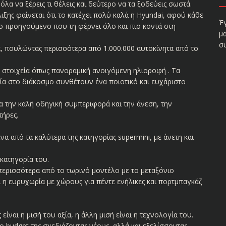
όλα να ξέρεις τι θέλεις και δεύτερο να τα ξοδεύεις σωστά.
λιξης φαίνεται ότι το κατέχει πολύ καλά η Hyundai, αφού κάθε
Έ
το προηγούμενο που τη φέρνει όλο και πιο κοντά στη
μ
σ
α, πουλώντας περισσότερα από 1.000.000 αυτοκίνητα από το
 στοιχεία όπως πανοραμική ανοιγόμενη ηλιοροφή . Τα
ωμία στο διάκοσμο συνθέτουν ένα ποιοτικό και ευχάριστο
για την καλή οδηγική συμπεριφορά και την άνεση, την
τήρες.
α από τα καλύτερα της κατηγορίας supermini, με άνετη και
κατηγορία του.
περισσότερα από το τωρινό μοντέλο με το μεταξόνιο
η ευρυχωρία με χώρους για πέντε ενήλικες και πορτμπαγκάζ
είναι η μισή του αξία, η άλλη μισή είναι η τεχνολογία του.
ο budget της σχεδιάζοντας νέους, αλλά και εξελίσσοντας