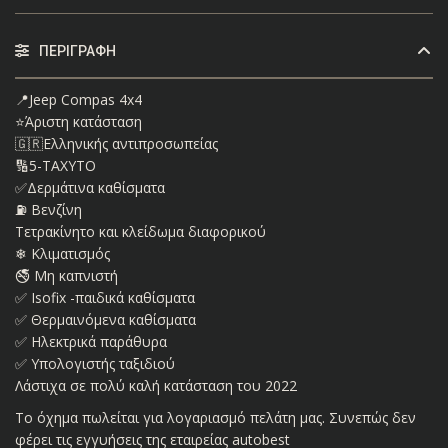
ΠΕΡΙΓΡΑΦΉ
📍Jeep Compas 4x4
⭐️Άριστη κατάσταση
🇬🇷Ελληνικής αντιπροσωπείας
🔢5-ΤΑΧΥΤΟ
✅Δερμάτινα καθίσματα
⛽ Βενζίνη
Τετρακίνητο και κλείδωμα διαφορικού
❄ Κλιματισμός
🚭 Μη καπνιστή
✅ Isofix -παιδικά καθίσματα
✅ Θερμαινόμενα καθίσματα
✅ Ηλεκτρικά παράθυρα
✅ Υπολογιστής ταξιδιού
Λάστιχα σε πολύ καλή κατάσταση του 2022
Το όχημα πωλείται για λογαριασμό πελάτη μας. Συνεπώς δεν
φέρει τις εγγυήσεις της εταιρείας autobest