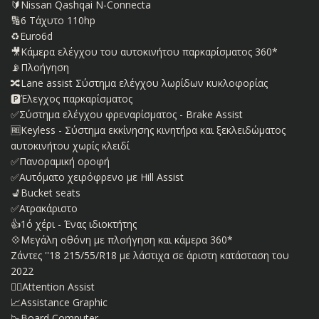
🔰Nissan Qashqai N-Connecta
🔢6 Τάχυτο 110hp
♻️Euro6d
🎥Κάμερα ελέγχου του αυτοκινήτου παρκαρίσματος 360*
📡Πλοήγηση
🔀Lane assist Σύστημα ελέγχου λωρίδων κυκλοφορίας
🅿️Έλεγχος παρκαρίσματος
✅Σύστημα ελέγχου φρεναρίσματος - Brake Assist
🆓Keyless - Σύστημα εκκίνησης κινητήρα και ξεκλειδώματος
αυτοκινήτου χωρίς κλειδί
✅Πανοραμική οροφή
✅Αυτόματο χειρόφρενο με Hill Assist
💺Bucket seats
✅Ατρακάριστο
👍1ό χέρι - Ένας ιδιοκτήτης
💠Μεγάλη οθόνη με πλοήγηση και κάμερα 360*
Ζάντες ''18 215/55/R18 με λάστιχα σε άριστη κατάσταση του
2022
👨‍✈️Attention Assist
📈Assistance Graphic
📉Board Computer