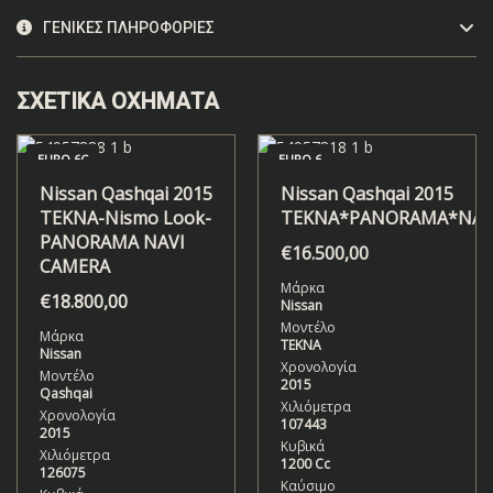
ΓΕΝΙΚΈΣ ΠΛΗΡΟΦΟΡΊΕΣ
ΣΧΕΤΙΚΆ ΟΧΉΜΑΤΑ
EURO 6C
EURO 6
Nissan Qashqai 2015
Nissan Qashqai 2015
TEKNA-Nismo Look-
TEKNA*PANORAMA*NAV
PANORAMA NAVI
€
16.500,00
CAMERA
Μάρκα
€
18.800,00
Nissan
Μοντέλο
Μάρκα
TEKNA
Nissan
Χρονολογία
Μοντέλο
2015
Qashqai
Χιλιόμετρα
Χρονολογία
107443
2015
Κυβικά
Χιλιόμετρα
1200 Cc
126075
Καύσιμο