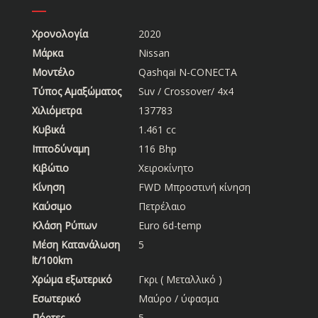
Χρονολογία
2020
Μάρκα
Nissan
Μοντέλο
Qashqai N-CONECTA
Τύπος Αμαξώματος
Suv / Crossover/ 4x4
Χιλιόμετρα
137783
Κυβικά
1.461 cc
Ιπποδύναμη
116 Bhp
Κιβώτιο
Χειροκίνητο
Κίνηση
FWD Μπροστινή κίνηση
Καύσιμο
Πετρέλαιο
Κλάση Ρύπων
Euro 6d-temp
Μέση Κατανάλωση
5
lt/100km
Χρώμα εξωτερικό
Γκρι ( Μεταλλικό )
Εσωτερικό
Μαύρο / ύφασμα
Πόρτες
5