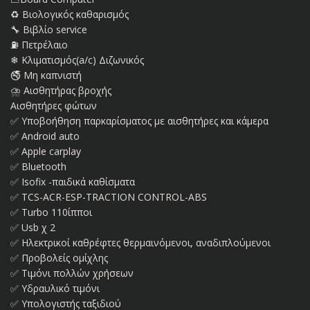
♻️ Βιολογικός καθαρισμός
🔧 Βιβλίο service
⛽ Πετρέλαιο
❄ Κλιματισμός(a/c) Διζωνικός
🚭 Μη καπνιστή
⛈ Αισθητήρας βροχής
Αισθητήρες φώτων
✅ Υποβοήθηση παρκαρίσματος με αισθητήρες και κάμερα
✅ Android auto
✅ Apple carplay
✅ Bluetooth
✅ Isofix -παιδικά καθίσματα
✅ TCS-ACR-ESP-TRACTION CONTROL-ABS
✅ Turbo 110ίπποι
✅ Usb χ 2
✅ Ηλεκτρικοί καθρέφτες θερμαινόμενοι, αναδιπλούμενοι
✅ Προβολείς ομίχλης
✅ Τιμόνι πολλών χρήσεων
✅ Υδραυλικό τιμόνι
✅ Υπολογιστής ταξιδιού