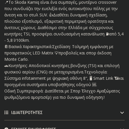
📍Το Skoda Kamiq είναι ένα συμπαγές, μοντέρνο crossover
που συνδυάζει την ευελιξία ενός αυτοκινήτου πόλης με την
άνεση και το στυλ SUV. 👍Διαθέτει δυναμική σχεδίαση,
πλούσιο εξοπλισμό, εξαιρετική περιμετρική ορατότητα και
άνετους χώρους. Διαθέσιμο στην Ελλάδα με σύγχρονους
κινητήρες TSI, προσφέρει συνδυασμένη κατανάλωση ⛽️από 5,4
- 5,8 l/100km.
📔Βασικά Χαρακτηριστικά:Σχεδίαση: Τολμηρή εμφάνιση με
προαιρετικούς LED Matrix 💡προβολείς και σπορ έκδοση
Monte Carlo.
🚗Κινητήρες: Αποδοτικοί κινητήρες βενζίνης (TSI) και επιλογή
φυσικού αερίου (CNG) σε μεταχειρισμένα.Τεχνολογία:
Σύστημα infotainment με ψηφιακή οθόνη 8", 🖥️ Smart Link 📶και
προηγμένα συστήματα υποβοήθησης οδηγού 🆘.
Οδική Συμπεριφορά: Διατίθεται με Σπορ Έλεγχο Αμαξώματος
(ρυθμιζόμενα αμορτισέρ) για πιο δυναμική οδήγηση.!
ΙΔΙΑΙΤΕΡΌΤΗΤΕΣ