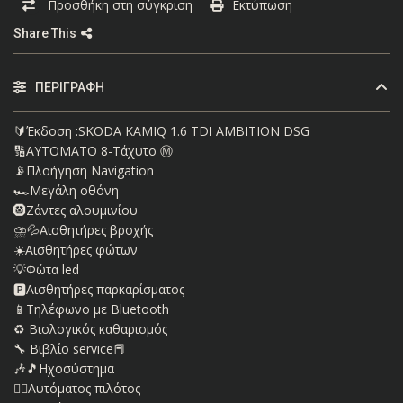
Προσθήκη στη σύγκριση
Εκτύπωση
Share This
ΠΕΡΙΓΡΑΦΉ
🔰Έκδοση :SKODA KAMIQ 1.6 TDI AMBITION DSG
🔢ΑΥΤΟΜΑΤΟ 8-Τάχυτο Ⓜ️
📡Πλοήγηση Navigation
🏎Μεγάλη οθόνη
🛞Ζάντες αλουμινίου
⛈💦Αισθητήρες βροχής
☀️Αισθητήρες φώτων
💡Φώτα led
🅿️Αισθητήρες παρκαρίσματος
📱Τηλέφωνο με Bluetooth
♻️ Βιολογικός καθαρισμός
🔧 Βιβλίο service📕
🎶🎵Ηχοσύστημα
👨‍✈️Αυτόματος πιλότος