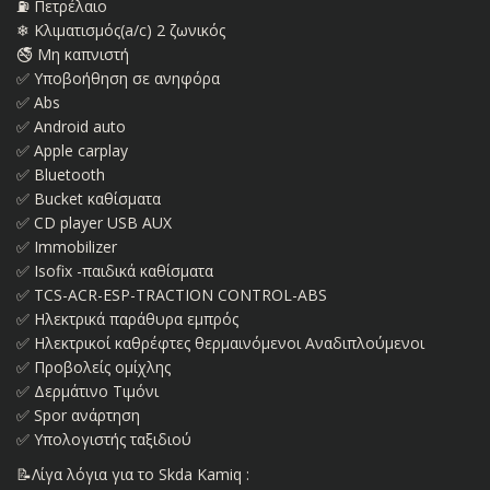
⛽ Πετρέλαιο
❄ Κλιματισμός(a/c) 2 ζωνικός
🚭 Μη καπνιστή
✅ Υποβοήθηση σε ανηφόρα
✅ Abs
✅ Android auto
✅ Apple carplay
✅ Bluetooth
✅ Bucket καθίσματα
✅ CD player USB AUX
✅ Immobilizer
✅ Isofix -παιδικά καθίσματα
✅ TCS-ACR-ESP-TRACTION CONTROL-ABS
✅ Ηλεκτρικά παράθυρα εμπρός
✅ Ηλεκτρικοί καθρέφτες θερμαινόμενοι Αναδιπλούμενοι
✅ Προβολείς ομίχλης
✅ Δερμάτινο Τιμόνι
✅ Spor ανάρτηση
✅ Υπολογιστής ταξιδιού
📝Λίγα λόγια για το Skda Kamiq :