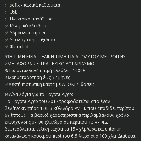
✅Isofix -παιδικά καθίσματα
✅ Usb
✅ Ηλεκτρικά παράθυρα
✅ Κεντρικό κλείδωμα
✅ Υδραυλικό τιμόνι
✅ Υπολογιστής ταξιδιού
✅ Φώτα led
💶Η ΤΙΜΗ ΕΙΝΑΙ ΤΕΛΙΚΗ ΤΙΜΗ ΓΙΑ ΑΠΟΛΥΤΟΥ ΜΕΤΡΟΙΤΗΣ -
>ΜΕΤΑΦΟΡΑ ΣΕ ΤΡΑΠΕΖΙΚΟ ΛΟΓΑΡΙΑΣΜΟ.
🔄Για ανταλλαγή η τιμή αλλάζει +1000€
💶Χρηματοδότηση έως 72 μήνες
✅Δεκτή πιστωτική κάρτα με ΑΤΟΚΕΣ δόσεις
📝Λίγα λόγια για το Toyota Aygo:
Το Toyota Aygo του 2017 τροφοδοτείται από έναν
βενζινοκινητήρα 1.0L 3-κύλινδρο VVT-i, που αποδίδει περίπου
69 ίππους. Τα βασικά χαρακτηριστικά περιλαμβάνουν χρόνο
επιτάχυνσης 0-100 χλμ/ώρα σε περίπου 13,4-14,2
δευτερόλεπτα, τελική ταχύτητα 154 χλμ/ώρα και επίσημη
κατανάλωση καυσίμου περίπου 6,5 λίτρα ανά 100 χλμ. Διαθέτει