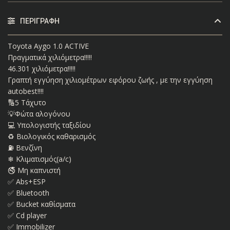
ΠΕΡΙΓΡΑΦΉ
Toyota Aygo 1.0 ACTIVE
Πραγματικά χιλιόμετρα!!!!!
46.301 χιλιόμετρα!!!!!
Γραπτή εγγύηση χιλιομέτρων εφόρου ζωής , με την εγγύηση
autobest!!!!
🔢5 Τάχυτο
💡Φώτα αλογόνου
💻 Υπολογιστής ταξιδίου
♻️ Βιολογικός καθαρισμός
⛽ Βενζίνη
❄ Κλιματισμός(a/c)
🚭 Μη καπνιστή
✅ Abs+ESP
✅ Bluetooth
✅ Bucket καθίσματα
✅ Cd player
✅ Immobilizer