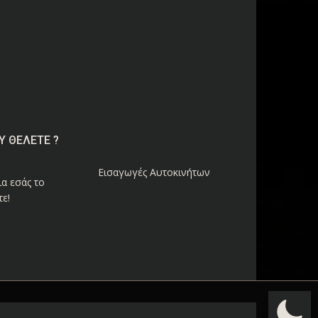
Υ ΘΕΛΕΤΕ ?
Εισαγωγές Αυτοκινήτων
α εσάς το
ε!