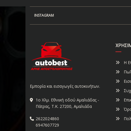
INSTAGRAM
ΧΡΉΣΙ
Η Ετ
Πωλ
Εισ
Εμπορία και εισαγωγές αυτοκινήτων.
Συχ
Επι
1ο Χλμ. Εθνική οδού Αμαλιάδας -
Πάτρας, Τ.Κ. 27200, Αμαλιάδα
Όρο
Πολ
2622024860
6947607729