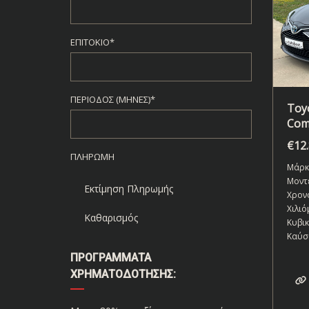
ΕΠΙΤΌΚΙΟ*
ΠΕΡΊΟΔΟΣ (ΜΉΝΕΣ)*
Toyo
Com
€
12
ΠΛΗΡΩΜΉ
Μάρκ
Μοντ
Εκτίμηση Πληρωμής
Χρον
Χιλιό
Καθαρισμός
Κυβι
Καύσ
ΠΡΟΓΡΆΜΜΑΤΑ
ΧΡΗΜΑΤΟΔΌΤΗΣΗΣ: