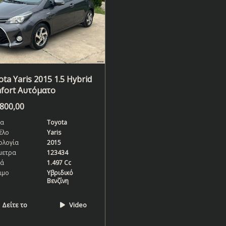
ta Yaris 2015 1.5 Hybrid
fort Αυτόματο
.800,00
α
Toyota
έλο
Yaris
ολογία
2015
μετρα
123434
κά
1.497 Cc
ιμο
Υβριδικό
Βενζίνη
Δείτε το
Video