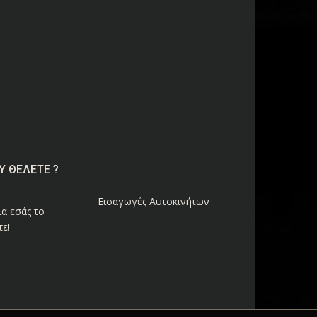
Υ ΘΕΛΕΤΕ ?
Εισαγωγές Αυτοκινήτων
α εσάς το
ε!