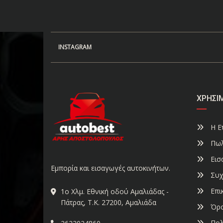
INSTAGRAM
ΧΡΉΣΙ
Η Ετ
Πωλ
Εισ
Εμπορία και εισαγωγές αυτοκινήτων.
Συχ
Επι
1ο Χλμ. Εθνική οδού Αμαλιάδας -
Πάτρας, Τ.Κ. 27200, Αμαλιάδα
Όρο
Πολ