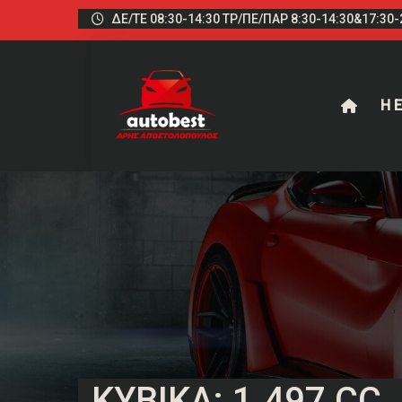
ΔΕ/ΤΕ 08:30-14:30 ΤΡ/ΠΕ/ΠΑΡ 8:30-14:30&17:30-2
Η Ε
ΚΥΒΙΚΆ: 1.497 CC