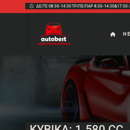
ΔΕ/ΤΕ 08:30-14:30 ΤΡ/ΠΕ/ΠΑΡ 8:30-14:30&17:30-2
Η Ε
ΚΥΒΙΚΆ: 1.580 CC