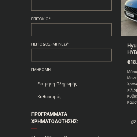
ΕΠΙΤΌΚΙΟ*
ΠΕΡΊΟΔΟΣ (ΜΉΝΕΣ)*
Hyun
HYB
€
18
ΠΛΗΡΩΜΉ
Μάρκ
Μοντ
Εκτίμηση Πληρωμής
Χρον
Χιλιό
Κυβι
Καθαρισμός
Καύσ
ΠΡΟΓΡΆΜΜΑΤΑ
ΧΡΗΜΑΤΟΔΌΤΗΣΗΣ: