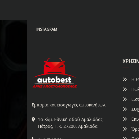
INSTAGRAM
ΧΡΉΣΙ
Η Ετ
Πωλ
Εισ
Εμπορία και εισαγωγές αυτοκινήτων.
Συχ
Επι
1ο Χλμ. Εθνική οδού Αμαλιάδας -
Πάτρας, Τ.Κ. 27200, Αμαλιάδα
Όρο
Πολ