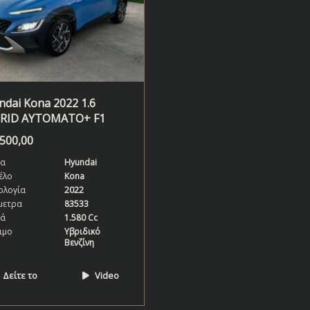
dai Kona 2022 1.6
RID AYTOMATO+ F1
.500,00
α
Hyundai
έλο
Kona
ολογία
2022
μετρα
83533
κά
1.580 Cc
ιμο
Υβριδικό
Βενζίνη
Δείτε το
Video