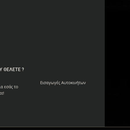
Υ ΘΕΛΕΤΕ ?
Εισαγωγές Αυτοκινήτων
α εσάς το
ε!