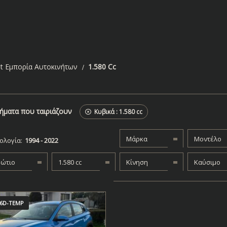
t Εμπορία Αυτοκινήτων
1.580 Cc
ήματα που ταιριάζουν
Κυβικά :
1.580 cc
Μάρκα
Μοντέλο
ολογία:
βώτιο
1.580 cc
Κίνηση
Καύσιμο
6D-TEMP