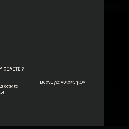
Υ ΘΕΛΕΤΕ ?
Εισαγωγές Αυτοκινήτων
α εσάς το
ε!