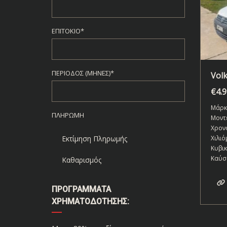
ΕΠΙΤΌΚΙΟ*
ΠΕΡΊΟΔΟΣ (ΜΉΝΕΣ)*
Vol
€
4.
Μάρκ
ΠΛΗΡΩΜΉ
Μοντ
Χρον
Χιλιό
Εκτίμηση Πληρωμής
Κυβι
Καύσ
Καθαρισμός
ΠΡΟΓΡΆΜΜΑΤΑ
ΧΡΗΜΑΤΟΔΌΤΗΣΗΣ: