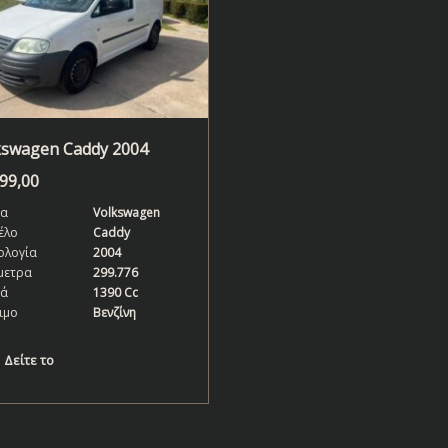
kswagen Caddy 2004
999,00
α
Volkswagen
έλο
Caddy
ολογία
2004
μετρα
299.776
κά
1390 Cc
ιμο
Βενζίνη
Δείτε το