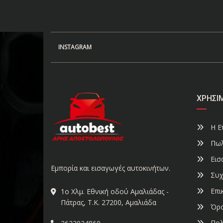
INSTAGRAM
ΧΡΉΣΙ
Η Ετ
Πωλ
Εισ
Εμπορία και εισαγωγές αυτοκινήτων.
Συχ
Επι
1ο Χλμ. Εθνική οδού Αμαλιάδας -
Πάτρας, Τ.Κ. 27200, Αμαλιάδα
Όρο
Πολ