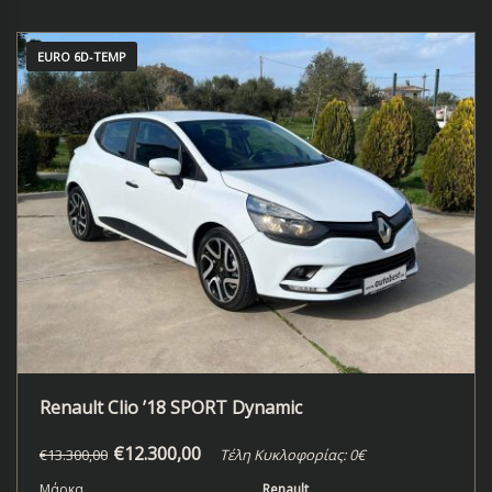
EURO 6D-TEMP
Renault Clio ’18 SPORT Dynamic
€
12.300,00
€
13.300,00
Τέλη Κυκλοφορίας: 0€
Μάρκα
Renault