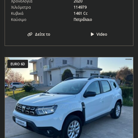
Χρονολογία
2020
Χιλιόμετρα
114979
Κυβικά
1461 Cc
Καύσιμο
Πετρέλαιο
Δείτε το
Video
EURO 6D