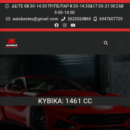
ΔΕ/ΤΕ 08:30-14:30 ΤΡ/ΠΕ/ΠΑΡ 8:30-14:30&17:30-21:00 ΣΑΒ
9:00-14:00
autobesteu@gmail.com
2622024860
6947607729
ΚΥΒΙΚΆ: 1461 CC