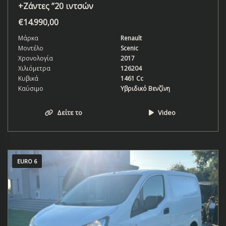
+Ζάντες ”20 ιντσών
€
14.990,00
Μάρκα
Renault
Μοντέλο
Scenic
Χρονολογία
2017
Χιλιόμετρα
126204
Κυβικά
1461 Cc
Καύσιμο
Υβριδικό Βενζίνη
Δείτε το
Video
EURO 6