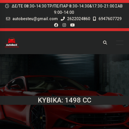
ΔΕ/ΤΕ 08:30-14:30 ΤΡ/ΠΕ/ΠΑΡ 8:30-14:30&17:30-21:00 ΣΑΒ
9:00-14:00
autobesteu@gmail.com
2622024860
6947607729
ΚΥΒΙΚΆ: 1498 CC