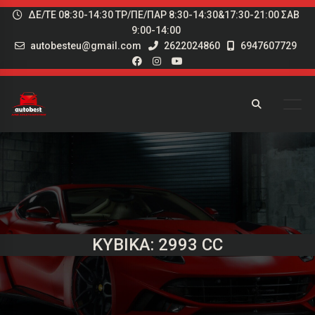
ΔΕ/ΤΕ 08:30-14:30 ΤΡ/ΠΕ/ΠΑΡ 8:30-14:30&17:30-21:00 ΣΑΒ
9:00-14:00
autobesteu@gmail.com
2622024860
6947607729
ΚΥΒΙΚΆ: 2993 CC