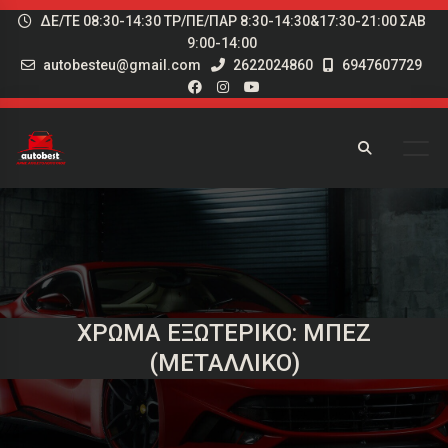
ΔΕ/ΤΕ 08:30-14:30 ΤΡ/ΠΕ/ΠΑΡ 8:30-14:30&17:30-21:00 ΣΑΒ
9:00-14:00
autobesteu@gmail.com
2622024860
6947607729
ΧΡΏΜΑ ΕΞΩΤΕΡΙΚΌ: ΜΠΕΖ
(ΜΕΤΑΛΛΙΚΌ)