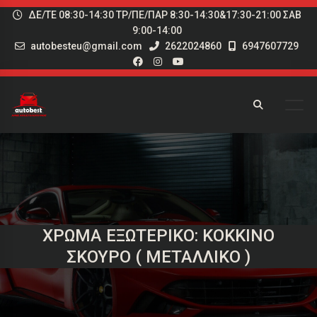
ΔΕ/ΤΕ 08:30-14:30 ΤΡ/ΠΕ/ΠΑΡ 8:30-14:30&17:30-21:00 ΣΑΒ
9:00-14:00
autobesteu@gmail.com
2622024860
6947607729
ΧΡΏΜΑ ΕΞΩΤΕΡΙΚΌ: ΚΌΚΚΙΝΟ
ΣΚΟΎΡΟ ( ΜΕΤΑΛΛΙΚΌ )