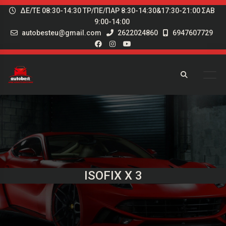
ΔΕ/ΤΕ 08:30-14:30 ΤΡ/ΠΕ/ΠΑΡ 8:30-14:30&17:30-21:00 ΣΑΒ
9:00-14:00
autobesteu@gmail.com
2622024860
6947607729
ISOFIX X 3