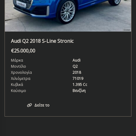
Audi Q2 2018 S-Line Stronic
€
25.000,00
Μάρκα
Audi
Μοντέλο
Q2
Χρονολογία
2018
Χιλιόμετρα
71019
Κυβικά
1.395 Cc
Καύσιμο
Βενζίνη
Δείτε το