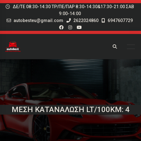
ΔΕ/ΤΕ 08:30-14:30 ΤΡ/ΠΕ/ΠΑΡ 8:30-14:30&17:30-21:00 ΣΑΒ
9:00-14:00
autobesteu@gmail.com
2622024860
6947607729
ΜΈΣΗ ΚΑΤΑΝΆΛΩΣΗ LT/100KM: 4