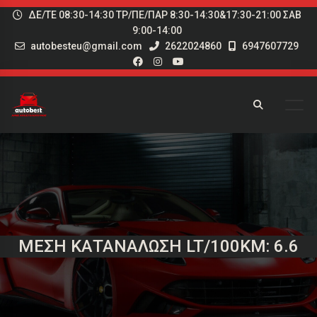
ΔΕ/ΤΕ 08:30-14:30 ΤΡ/ΠΕ/ΠΑΡ 8:30-14:30&17:30-21:00 ΣΑΒ
9:00-14:00
autobesteu@gmail.com
2622024860
6947607729
ΜΈΣΗ ΚΑΤΑΝΆΛΩΣΗ LT/100KM: 6.6