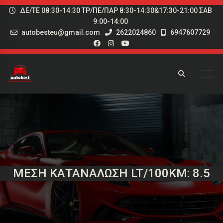
ΔΕ/ΤΕ 08:30-14:30 ΤΡ/ΠΕ/ΠΑΡ 8:30-14:30&17:30-21:00 ΣΑΒ
9:00-14:00
autobesteu@gmail.com
2622024860
6947607729
ΜΈΣΗ ΚΑΤΑΝΆΛΩΣΗ LT/100KM: 8.5