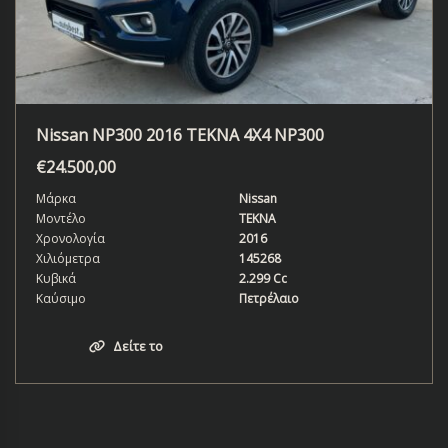
Nissan NP300 2016 TEKNA 4X4 NP300
€
24.500,00
Μάρκα
Nissan
Μοντέλο
TEKNA
Χρονολογία
2016
Χιλιόμετρα
145268
Κυβικά
2.299 Cc
Καύσιμο
Πετρέλαιο
Δείτε το