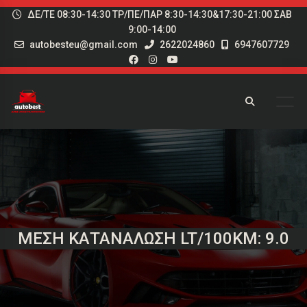
ΔΕ/ΤΕ 08:30-14:30 ΤΡ/ΠΕ/ΠΑΡ 8:30-14:30&17:30-21:00 ΣΑΒ
9:00-14:00
autobesteu@gmail.com
2622024860
6947607729
ΜΈΣΗ ΚΑΤΑΝΆΛΩΣΗ LT/100KM: 9.0