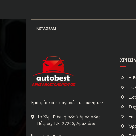
INSTAGRAM
ΧΡΉΣΙ
Η Ετ
Πωλ
Εισ
Εμπορία και εισαγωγές αυτοκινήτων.
Συχ
Επι
1ο Χλμ. Εθνική οδού Αμαλιάδας -
Πάτρας, Τ.Κ. 27200, Αμαλιάδα
Όρο
Πολ