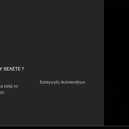
Υ ΘΕΛΕΤΕ ?
Εισαγωγές Αυτοκινήτων
α εσάς το
ε!