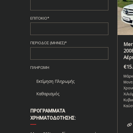
ΕΠΙΤΌΚΙΟ*
ΠΕΡΊΟΔΟΣ (ΜΉΝΕΣ)*
Mer
200
Aέρ
€
15
ΠΛΗΡΩΜΉ
Μάρκ
Εκτίμηση Πληρωμής
Μοντ
Χρον
Καθαρισμός
Χιλιό
Κυβι
Καύσ
ΠΡΟΓΡΆΜΜΑΤΑ
ΧΡΗΜΑΤΟΔΌΤΗΣΗΣ: