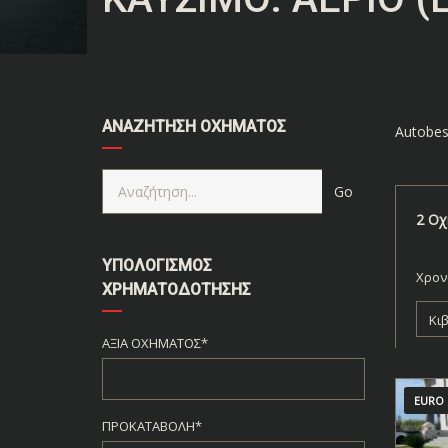
ΑΝΑΖΉΤΗΣΗ ΟΧΉΜΑΤΟΣ
Autobes
2
Οχ
ΥΠΟΛΟΓΙΣΜΌΣ
Χρον
ΧΡΗΜΑΤΟΔΌΤΗΣΗΣ
Κι
ΑΞΊΑ ΟΧΉΜΑΤΟΣ*
EURO 
ΠΡΟΚΑΤΑΒΟΛΉ*