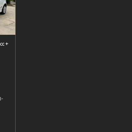
cc +
 -