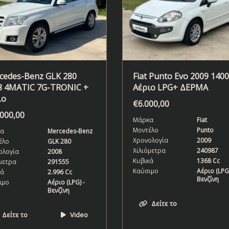
cedes-Benz GLK 280
Fiat Punto Evo 2009 1400
8 4MATIC 7G-TRONIC +
Αέριο LPG+ ΔΕΡΜΑ
ιο
€
6.000,00
.000,00
Μάρκα
Fiat
Μοντέλο
Punto
α
Mercedes-Benz
Χρονολογία
2009
έλο
GLK 280
Χιλιόμετρα
240987
ολογία
2008
Κυβικά
1368 Cc
μετρα
291555
Καύσιμο
Αέριο (LPG)
κά
2.996 Cc
Βενζίνη
ιμο
Αέριο (LPG) -
Βενζίνη
Δείτε το
Δείτε το
Video