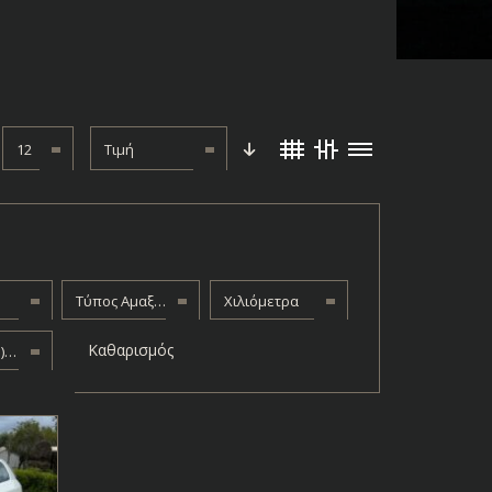
12
Τιμή
Τύπος Αμαξώματος
Χιλιόμετρα
Καθαρισμός
Αέριο (LPG) - Βενζίνη