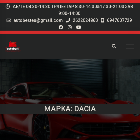
ΔΕ/ΤΕ 08:30-14:30 ΤΡ/ΠΕ/ΠΑΡ 8:30-14:30&17:30-21:00 ΣΑΒ
9:00-14:00
autobesteu@gmail.com
2622024860
6947607729
ΜΆΡΚΑ: DACIA