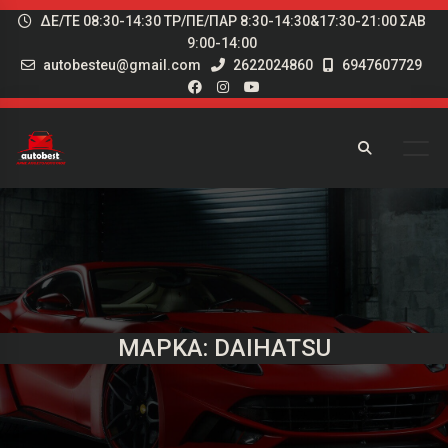
ΔΕ/ΤΕ 08:30-14:30 ΤΡ/ΠΕ/ΠΑΡ 8:30-14:30&17:30-21:00 ΣΑΒ
9:00-14:00
autobesteu@gmail.com
2622024860
6947607729
ΜΆΡΚΑ: DAIHATSU