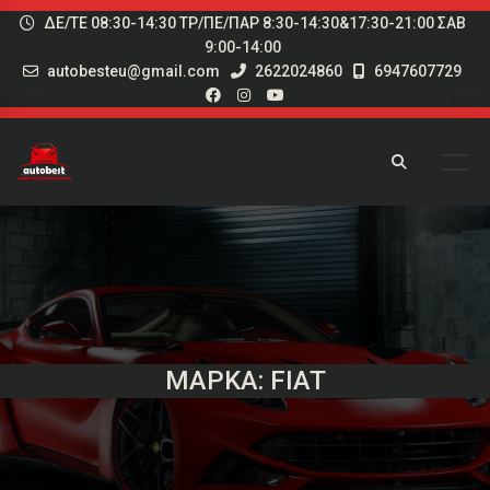
ΔΕ/ΤΕ 08:30-14:30 ΤΡ/ΠΕ/ΠΑΡ 8:30-14:30&17:30-21:00 ΣΑΒ
9:00-14:00
autobesteu@gmail.com
2622024860
6947607729
ΜΆΡΚΑ: FIAT