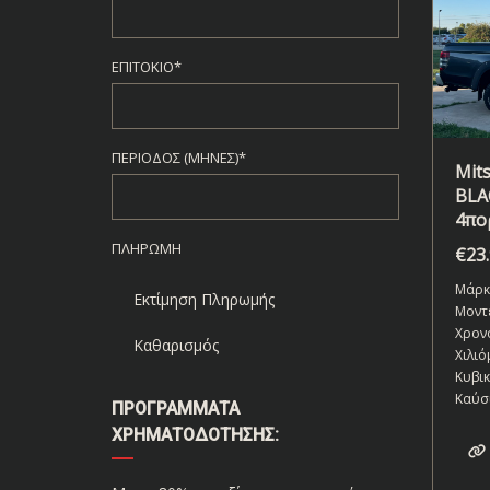
ΕΠΙΤΌΚΙΟ*
ΠΕΡΊΟΔΟΣ (ΜΉΝΕΣ)*
Mits
BLA
4πο
ΠΛΗΡΩΜΉ
€
23
Μάρκ
Εκτίμηση Πληρωμής
Μοντ
Χρον
Καθαρισμός
Χιλιό
Κυβι
Καύσ
ΠΡΟΓΡΆΜΜΑΤΑ
ΧΡΗΜΑΤΟΔΌΤΗΣΗΣ: