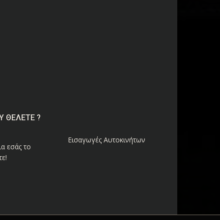
Υ ΘΕΛΕΤΕ ?
Εισαγωγές Αυτοκινήτων
α εσάς το
ε!