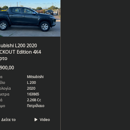
ubishi L200 2020
CKOUT Edition 4X4
ρτο
.900,00
α
Mitsubishi
έλο
L 200
ολογία
2020
μετρα
163865
κά
2.268 Cc
ιμο
Πετρέλαιο
Δείτε το
Video