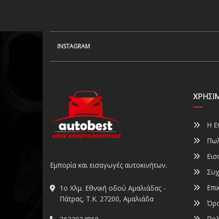
INSTAGRAM
ΧΡΉΣΙ
Η Ετ
Πωλ
Εισ
Εμπορία και εισαγωγές αυτοκινήτων.
Συχ
Επι
1ο Χλμ. Εθνική οδού Αμαλιάδας -
Πάτρας, Τ.Κ. 27200, Αμαλιάδα
Όρο
Πολ