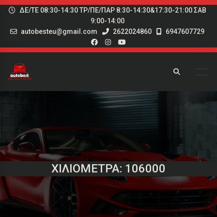
ΔΕ/ΤΕ 08:30-14:30 ΤΡ/ΠΕ/ΠΑΡ 8:30-14:30&17:30-21:00 ΣΑΒ
9:00-14:00
autobesteu@gmail.com
2622024860
6947607729
ΧΙΛΙΌΜΕΤΡΑ: 106000