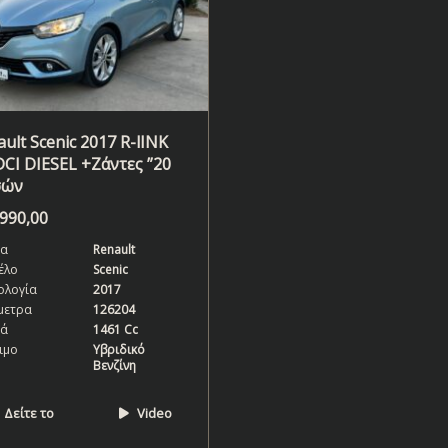
ult Scenic 2017 R-lINK
DCI DIESEL +Ζάντες ”20
σών
.990,00
α
Renault
έλο
Scenic
ολογία
2017
μετρα
126204
κά
1461 Cc
ιμο
Υβριδικό
Βενζίνη
Δείτε το
Video