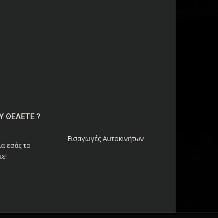
Υ ΘΕΛΕΤΕ ?
Εισαγωγές Αυτοκινήτων
α εσάς το
ε!