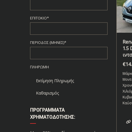
ΕΠΙΤΌΚΙΟ*
Rena
ΠΕΡΊΟΔΟΣ (ΜΉΝΕΣ)*
1.5 
ιντ
€
14
ΠΛΗΡΩΜΉ
Μάρκ
Μοντ
Εκτίμηση Πληρωμής
Χρον
Χιλιό
Καθαρισμός
Κυβι
Καύσ
ΠΡΟΓΡΆΜΜΑΤΑ
ΧΡΗΜΑΤΟΔΌΤΗΣΗΣ: