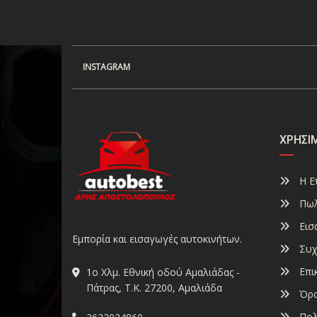
INSTAGRAM
ΧΡΉΣΙ
Η Ετ
Πωλ
Εισ
Εμπορία και εισαγωγές αυτοκινήτων.
Συχ
Επι
1ο Χλμ. Εθνική οδού Αμαλιάδας -
Πάτρας, Τ.Κ. 27200, Αμαλιάδα
Όρο
Πολ