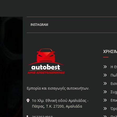
INSTAGRAM
ΧΡΉΣΙ
Η Ετ
Πωλ
Εισ
Εμπορία και εισαγωγές αυτοκινήτων.
Συχ
Επι
1ο Χλμ. Εθνική οδού Αμαλιάδας -
Πάτρας, Τ.Κ. 27200, Αμαλιάδα
Όρο
Πολ