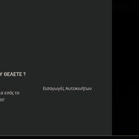
Υ ΘΕΛΕΤΕ ?
Εισαγωγές Αυτοκινήτων
α εσάς το
ε!