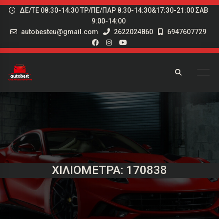
ΔΕ/ΤΕ 08:30-14:30 ΤΡ/ΠΕ/ΠΑΡ 8:30-14:30&17:30-21:00 ΣΑΒ
9:00-14:00
autobesteu@gmail.com
2622024860
6947607729
ΧΙΛΙΌΜΕΤΡΑ: 170838