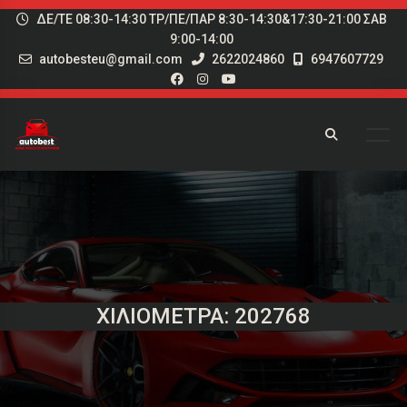
ΔΕ/ΤΕ 08:30-14:30 ΤΡ/ΠΕ/ΠΑΡ 8:30-14:30&17:30-21:00 ΣΑΒ
9:00-14:00
autobesteu@gmail.com
2622024860
6947607729
ΧΙΛΙΌΜΕΤΡΑ: 202768