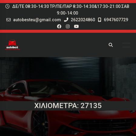
ΔΕ/ΤΕ 08:30-14:30 ΤΡ/ΠΕ/ΠΑΡ 8:30-14:30&17:30-21:00 ΣΑΒ
9:00-14:00
autobesteu@gmail.com
2622024860
6947607729
ΧΙΛΙΌΜΕΤΡΑ: 27135