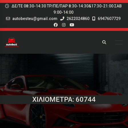
ΔΕ/ΤΕ 08:30-14:30 ΤΡ/ΠΕ/ΠΑΡ 8:30-14:30&17:30-21:00 ΣΑΒ
9:00-14:00
autobesteu@gmail.com
2622024860
6947607729
ΧΙΛΙΌΜΕΤΡΑ: 60744