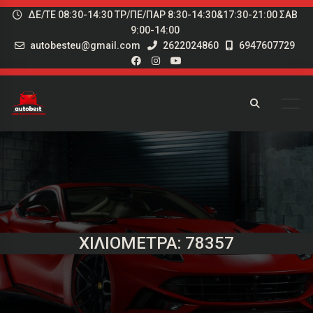
ΔΕ/ΤΕ 08:30-14:30 ΤΡ/ΠΕ/ΠΑΡ 8:30-14:30&17:30-21:00 ΣΑΒ
9:00-14:00
autobesteu@gmail.com
2622024860
6947607729
ΧΙΛΙΌΜΕΤΡΑ: 78357