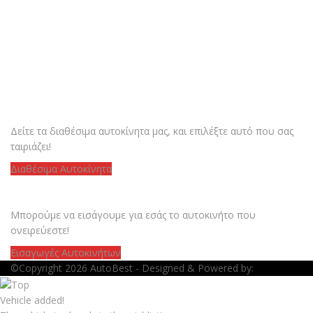
ΨΑΧΝΕΤΕ ΓΙΑ ΑΥΤΟΚΙΝΗΤΟ ?
Δείτε τα διαθέσιμα αυτοκίνητα μας, και επιλέξτε αυτό που σας
ταιριάζει!
Διαθέσιμα Αυτοκίνητα
ΔΕΝ ΒΡΙΣΚΕΤΕ ΑΥΤΟ ΠΟΥ ΘΕΛΕΤΕ ?
Μπορούμε να εισάγουμε για εσάς το αυτοκινήτο που
ονειρεύεστε!
Εισαγωγές Αυτοκινήτων
©Copyright 2026
AutoBest
- Designed & Powered by:
Vehicle added!