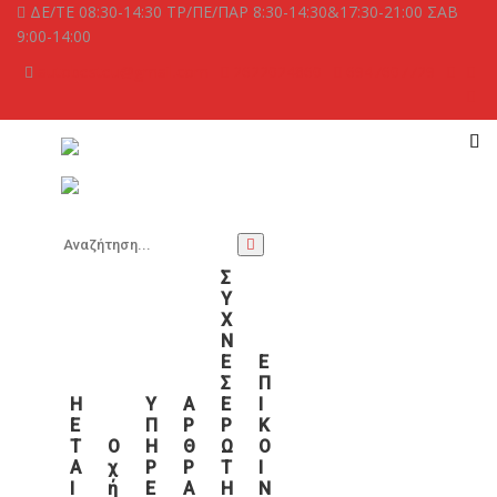
ΔΕ/ΤΕ 08:30-14:30 ΤΡ/ΠΕ/ΠΑΡ 8:30-14:30&17:30-21:00 ΣΑΒ
9:00-14:00
autobesteu@gmail.com
2622024860
6947607729
Σ
Υ
Χ
Ν
Ε
Ε
Σ
Π
Η
Υ
Α
Ε
Ι
Ε
Π
Ρ
Ρ
Κ
Τ
Ο
Η
Θ
Ω
Ο
Α
Χ
Ρ
Ρ
Τ
Ι
Ι
Ή
Ε
Α
Η
Ν