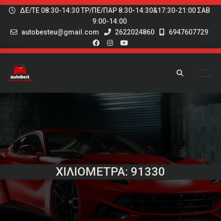
ΔΕ/ΤΕ 08:30-14:30 ΤΡ/ΠΕ/ΠΑΡ 8:30-14:30&17:30-21:00 ΣΑΒ
9:00-14:00
autobesteu@gmail.com
2622024860
6947607729
ΧΙΛΙΌΜΕΤΡΑ: 91330