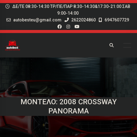
ΔΕ/ΤΕ 08:30-14:30 ΤΡ/ΠΕ/ΠΑΡ 8:30-14:30&17:30-21:00 ΣΑΒ
9:00-14:00
autobesteu@gmail.com
2622024860
6947607729
ΜΟΝΤΈΛΟ: 2008 CROSSWAY
PANORAMA