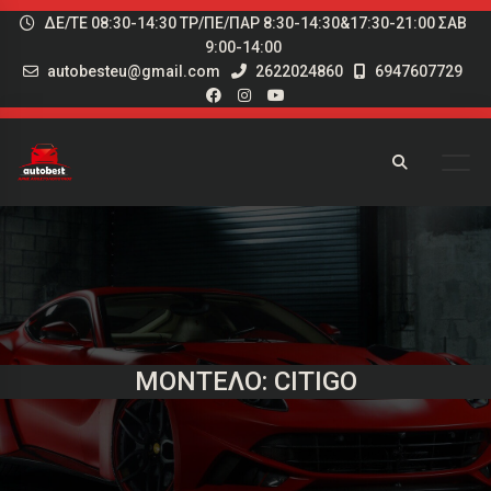
ΔΕ/ΤΕ 08:30-14:30 ΤΡ/ΠΕ/ΠΑΡ 8:30-14:30&17:30-21:00 ΣΑΒ
9:00-14:00
autobesteu@gmail.com
2622024860
6947607729
ΜΟΝΤΈΛΟ: CITIGO