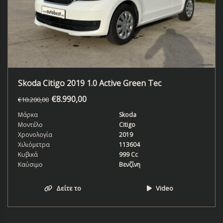
Skoda Citigo 2019 1.0 Active Green Tec
€
8.990,00
€
10.200,00
Μάρκα
Skoda
Μοντέλο
Citigo
Χρονολογία
2019
Χιλιόμετρα
113604
Κυβικά
999 Cc
Καύσιμο
Βενζίνη
Δείτε το
Video