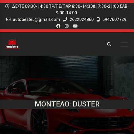
ΔΕ/ΤΕ 08:30-14:30 ΤΡ/ΠΕ/ΠΑΡ 8:30-14:30&17:30-21:00 ΣΑΒ
9:00-14:00
autobesteu@gmail.com
2622024860
6947607729
ΜΟΝΤΈΛΟ: DUSTER