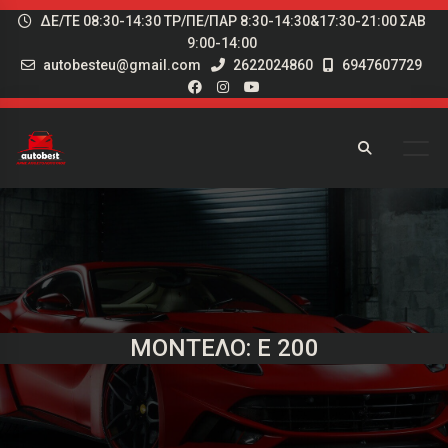
ΔΕ/ΤΕ 08:30-14:30 ΤΡ/ΠΕ/ΠΑΡ 8:30-14:30&17:30-21:00 ΣΑΒ
9:00-14:00
autobesteu@gmail.com
2622024860
6947607729
ΜΟΝΤΈΛΟ: E 200