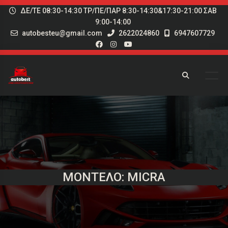
ΔΕ/ΤΕ 08:30-14:30 ΤΡ/ΠΕ/ΠΑΡ 8:30-14:30&17:30-21:00 ΣΑΒ
9:00-14:00
autobesteu@gmail.com
2622024860
6947607729
ΜΟΝΤΈΛΟ: MICRA