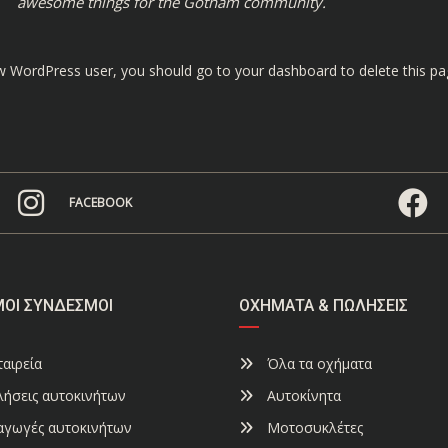
awesome things for the Gotham community.
w WordPress user, you should go to
your dashboard
to delete this p
FACEBOOK
ΜΟΙ ΣΎΝΔΕΣΜΟΙ
ΟΧΉΜΑΤΑ & ΠΩΛΉΣΕΙΣ
αιρεία
Όλα τα οχήματα
ήσεις αυτοκινήτων
Αυτοκίνητα
αγωγές αυτοκινήτων
Μοτοσυκλέτες