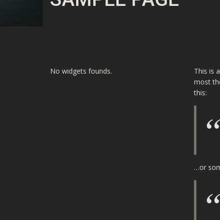
No widgets founds.
This is 
most the
this:
…or some