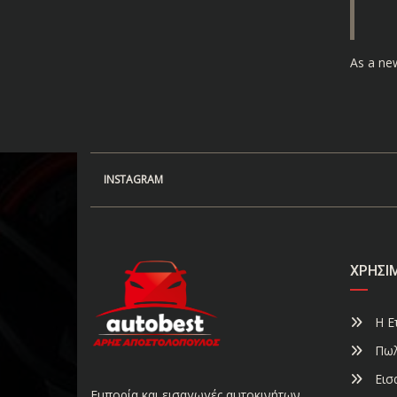
As a ne
INSTAGRAM
ΧΡΉΣΙ
Η Ετ
Πωλ
Εισ
Εμπορία και εισαγωγές αυτοκινήτων.