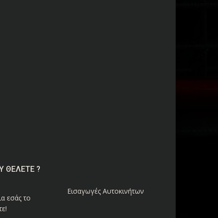
Υ ΘΕΛΕΤΕ ?
Εισαγωγές Αυτοκινήτων
α εσάς το
ε!