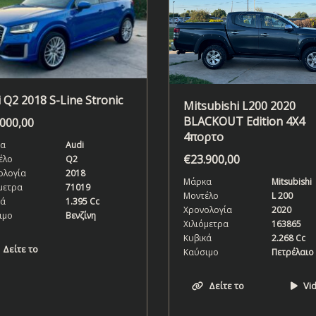
 Q2 2018 S-Line Stronic
Mitsubishi L200 2020
BLACKOUT Edition 4X4
.000,00
4πορτο
α
Audi
€
23.900,00
έλο
Q2
ολογία
2018
Μάρκα
Mitsubishi
μετρα
71019
Μοντέλο
L 200
κά
1.395 Cc
Χρονολογία
2020
ιμο
Βενζίνη
Χιλιόμετρα
163865
Κυβικά
2.268 Cc
Δείτε το
Καύσιμο
Πετρέλαιο
Δείτε το
Vi