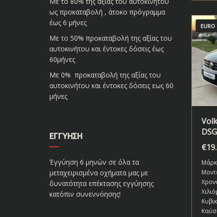
Με το 80% της αξίας του αυτοκινήτου
ως προκαταβολή , άτοκο πρόγραμμα
έως 6 μήνες
EURO 
Με το 50% προκαταβολή της αξίας του
αυτοκινήτου και έντοκες δόσεις έως
60μήνες
Με 0% προκαταβολή της αξίας του
αυτοκινήτου και έντοκες δόσεις εως 60
μήνες
Vol
DSG
ΕΓΓΎΗΣΗ
€
19
Έγγύηση 6 μηνών σε όλα τα
Μάρκ
μεταχειρισμένα οχήματα μας με
Μοντ
Χρον
δυνατότητα επέκτασης εγγύησης
Χιλιό
κατόπιν συνεννόησης!
Κυβι
Καύσ