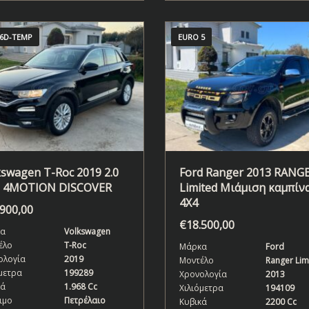
6D-TEMP
EURO 5
kswagen T-Roc 2019 2.0
Ford Ranger 2013 RANG
 4MOTION DISCOVER
Limited Μιάμιση καμπίν
4X4
.900,00
€
18.500,00
α
Volkswagen
έλο
T-Roc
Μάρκα
Ford
ολογία
2019
Μοντέλο
Ranger Lim
μετρα
199289
Χρονολογία
2013
κά
1.968 Cc
Χιλιόμετρα
194109
ιμο
Πετρέλαιο
Κυβικά
2200 Cc