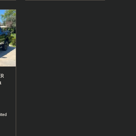
ER
α
ited