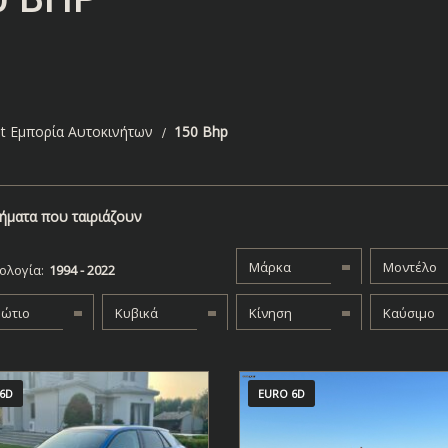
t Εμπορία Αυτοκινήτων
150 Bhp
ήματα που ταιριάζουν
Μάρκα
Μοντέλο
ολογία:
βώτιο
Κυβικά
Κίνηση
Καύσιμο
6D
EURO 6D