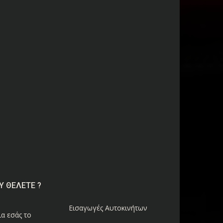
Υ ΘΕΛΕΤΕ ?
Εισαγωγές Αυτοκινήτων
α εσάς το