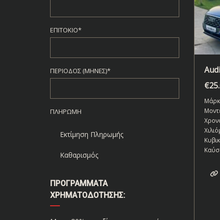
ΕΠΙΤΌΚΙΟ*
Audi
ΠΕΡΊΟΔΟΣ (ΜΉΝΕΣ)*
€
25
Μάρκ
Μοντ
ΠΛΗΡΩΜΉ
Χρον
Χιλιό
Εκτίμηση Πληρωμής
Κυβι
Καύσ
Καθαρισμός
ΠΡΟΓΡΆΜΜΑΤΑ
ΧΡΗΜΑΤΟΔΌΤΗΣΗΣ: