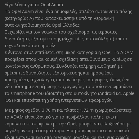
Λίγα λόγια για το Oepl Adam
Το Opel Adam είναι ένα δημοφιλές, στιλάτο αυτοκίνητο πόλης
(κατηγορίας Α) που κατασκευάστηκε από τη γερμανική
αυτοκινητοβιομηχανία Opel Ελλάδας.
Ξεχωρίζει για τον νεανικό του σχεδιασμό, τις τεράστιες
δυνατότητες εξατομίκευσης (διχρωμίες, αυτοκόλλητα) και το
τεχνολογικό του προφίλ
ε έντονο στυλ επιτίθεται στη μικρή κατηγορία η Opel. Το ADAM
προφέρει σπορ και κομψή σχεδίαση απευθυνόμενο κυρίως σε
μοντέρνους ανθρώπους. Συνδυάζει τολμηρή αισθητική με
αμέτρητες δυνατότητες εξατομίκευσης και προσφέρει
προηγμένες τεχνολογίες από ανώτερες κατηγορίες, όπως ένα
νέο σύστημα ενημέρωσης ψυχαγωγίας, το οποίο ενσωματώνει
το smartphone του ιδιοκτήτη στο αυτοκίνητο (Android και Apple
iOS) και επιτρέπει τη χρήση ιντερνετικών εφαρμογών.
Με μήκος σχεδόν 3,70 m και πλάτος 1,72 m (χωρίς καθρέπτες),
το ADAM είναι ιδανικό για το περιβάλλον πόλης, ενώ η
καμπίνα του, σύμφωνα με την Opel, μπορεί να φιλοξενήσει με
μεγάλη άνεση τέσσερα άτομα. Η ατμόσφαιρα του εσωτερικού
είναι εμπνευσμένη από premium μοντέλα και έχει ευρυχωρία