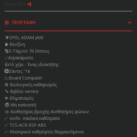
Share This
ΠΕΡΙΓΡΑΦΉ
🔰OPEL ADAM JAM
⛽ Βενζίνη
🔢5-Τάχυτο 70 ίππους
✅Ατρακάριστο
👍1ό χέρι - Ένας ιδιοκτήτης
🛞Ζάντες ''16
📉Board Computer
♻️ Βιολογικός καθαρισμός
🔧 Βιβλίο service
❄ Κλιματισμός
🚭 Μη καπνιστή
⛈ Αισθητήρας βροχής-Αισθητήρες φώτων
✅ Isofix -παιδικά καθίσματα
✅ TCS-ACR-ESP-ABS
✅ Ηλεκτρικοί καθρέφτες θερμαινόμενοι