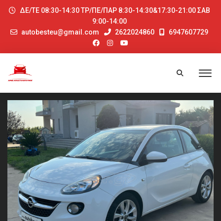
ΔΕ/ΤΕ 08:30-14:30 ΤΡ/ΠΕ/ΠΑΡ 8:30-14:30&17:30-21:00 ΣΑΒ
9:00-14:00
autobesteu@gmail.com
2622024860
6947607729