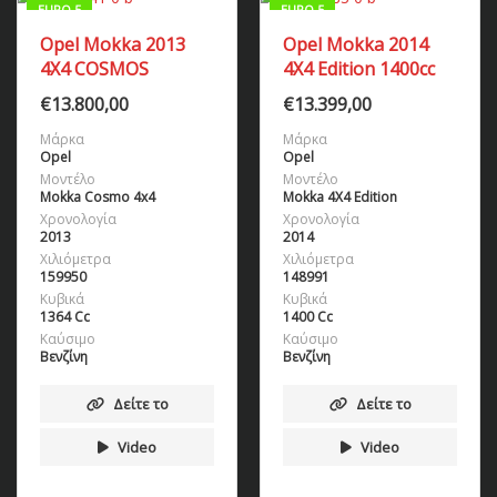
EURO 5
EURO 5
Opel Mokka 2013
Opel Mokka 2014
4X4 COSMOS
4X4 Edition 1400cc
€
13.800,00
€
13.399,00
Μάρκα
Μάρκα
Opel
Opel
Μοντέλο
Μοντέλο
Mokka Cosmo 4x4
Mokka 4X4 Edition
Χρονολογία
Χρονολογία
2013
2014
Χιλιόμετρα
Χιλιόμετρα
159950
148991
Κυβικά
Κυβικά
1364 Cc
1400 Cc
Καύσιμο
Καύσιμο
Βενζίνη
Βενζίνη
Δείτε το
Δείτε το
Video
Video