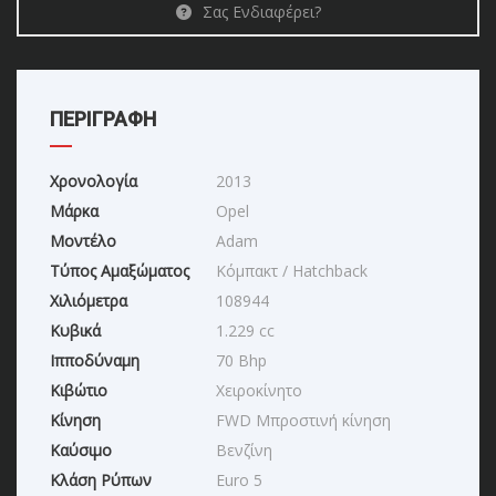
Σας Ενδιαφέρει?
ΠΕΡΙΓΡΑΦΗ
Χρονολογία
2013
Μάρκα
Opel
Μοντέλο
Adam
Τύπος Αμαξώματος
Κόμπακτ / Hatchback
Χιλιόμετρα
108944
Κυβικά
1.229 cc
Ιπποδύναμη
70 Bhp
Κιβώτιο
Χειροκίνητο
Κίνηση
FWD Μπροστινή κίνηση
Καύσιμο
Βενζίνη
Κλάση Ρύπων
Euro 5